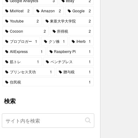
Google Analytics
3
ebay
2
MixHost
2
Amazon
2
Google
2
Youtube
2
東亜大学大学院
2
Cocoon
2
所得税
2
プロブロガー
1
クソ株
1
iHerb
1
AliExpress
1
Raspberry Pi
1
筋トレ
1
ベンチプレス
1
プリンセス天功
1
贈与税
1
住民税
1
検索