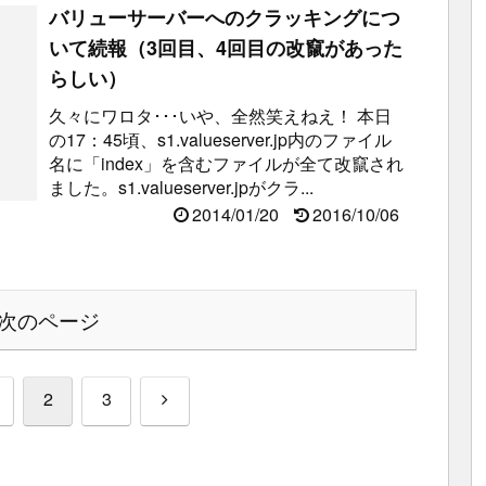
バリューサーバーへのクラッキングにつ
いて続報（3回目、4回目の改竄があった
らしい）
久々にワロタ･･･いや、全然笑えねえ！ 本日
の17：45頃、s1.valueserver.jp内のファイル
名に「index」を含むファイルが全て改竄され
ました。s1.valueserver.jpがクラ...
2014/01/20
2016/10/06
次のページ
次
2
3
へ