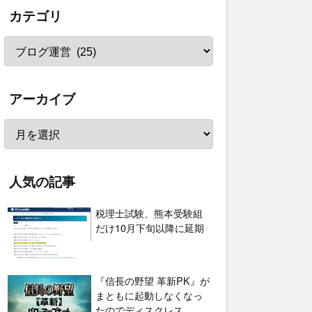
カテゴリ
アーカイブ
人気の記事
税理士試験、熊本受験組
だけ10月下旬以降に延期
『信長の野望 革新PK』が
まともに起動しなくなっ
たのでディスクレス