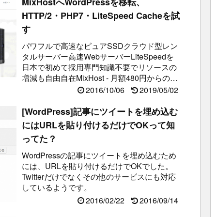
MixHostへWordPressを移転、
HTTP/2・PHP7・LiteSpeed Cacheを試
す
パワフルで高速なピュアSSDクラウド型レン
タルサーバー高速WebサーバーLiteSpeedを
日本で初めて採用専門知識不要でリソースの
増減も自由自在MixHost - 月額480円からの高
速LiteSp...
2016/10/06
2019/05/02
[WordPress]記事にツイートを埋め込む
にはURLを貼り付けるだけでOKって知
ってた？
WordPressの記事にツイートを埋め込むため
には、URLを貼り付けるだけでOKでした。
Twitterだけでなくその他のサービスにも対応
しているようです。
2016/02/22
2016/09/14