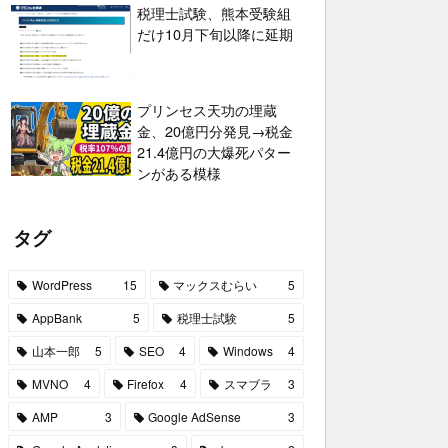
税理士試験、熊本受験組
だけ10月下旬以降に延期
プリンセス天功の埋蔵
金、20億円分発見→税金
21.4億円の大爆死パター
ンがある模様
タグ
WordPress
15
マックスむらい
5
AppBank
5
税理士試験
5
山本一郎
5
SEO
4
Windows
4
MVNO
4
Firefox
4
スマブラ
3
AMP
3
Google AdSense
3