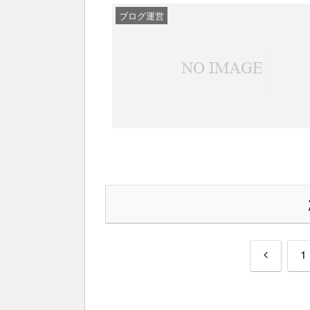
ブログ運営
前
1
へ