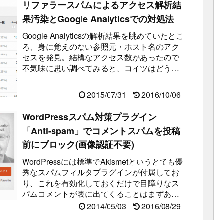
リファラースパムによるアクセス解析結
果汚染とGoogle Analyticsでの対処法
Google Analyticsの解析結果を眺めていたとこ
ろ、身に覚えのない参照元・ホスト名のアク
セスを発見。結構なアクセス数があったので
不気味に思い調べてみると、コイツはどうや
らリファラースパムとい...
2015/07/31
2016/10/06
WordPressスパム対策プラグイン
「Anti-spam」でコメントスパムを投稿
前にブロック(画像認証不要)
WordPressには標準でAkismetというとても優
秀なスパムフィルタプラグインが付属してお
り、これを有効化しておくだけで目障りなス
パムコメントが表に出てくることはまずあり
ません。しかし、Akis...
2014/05/03
2016/08/29