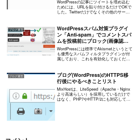
WordPressの記事にツイートを埋め込む
ためには、URLを貼り付けるだけでOKで
した。Twitterだけでなくその他のサービ
スにも対応しているようです。
WordPressスパム対策プラグイ
ブログ運営
ン「Anti-spam」でコメントスパ
ムを投稿前にブロック(画像認証
不要)
WordPressには標準でAkismetというとて
も優秀なスパムフィルタプラグインが付
属しており、これを有効化しておくだけ
で目障りなスパムコメントが表に出てく
ることはまずありません。しかし、
Akismetはあくまで投稿されたコメントの
ブログ(WordPress)のHTTPS移
ブログ運営
内容...
行後にやるべきことリスト
MixHostは、LiteSpeed（Apache・Nginx
より高速らしい）を採用しているだけで
はなく、PHP7やHTTP/2にも対応してい
る先進的なレンタルサーバー。先日この
サービスの存在を知りました。ちょうど
ブログのHTTPS移行を考...