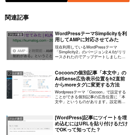
関連記事
WordPressテーマSimplicityを利
ブログ運営
用してAMPに対応させてみた
現在利用しているWordPressテーマ
「Simplicity2」のバージョン2.4.0がリリ
ースされたのでアップデートしました。
しばらくアップデートをサボっているう
ちに、テーマそのものにAMPの機能が追
加されたようです。プラグインを利用
Cocoonの個別記事「本文中」の
ブログ運営
し...
AdSense広告表示位置をh2直前
からmoreタグに変更する方法
Wordpressテーマ「Cocoon」で設定する
ことができる個別記事の広告位置に「本
文中」というものがあります。設定画面
に特段の説明がないため分かりづらいの
ですが、この本文中とは記事本文中の最
初のh2タグ直前を指します。つまり個別
[WordPress]記事にツイートを埋
ブログ運営
記事ペー...
め込むにはURLを貼り付けるだけ
でOKって知ってた？