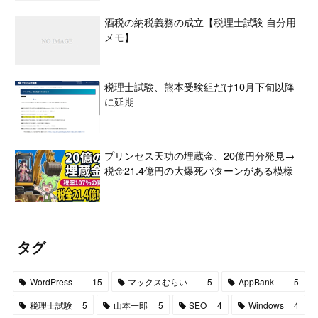
酒税の納税義務の成立【税理士試験 自分用
メモ】
税理士試験、熊本受験組だけ10月下旬以降
に延期
プリンセス天功の埋蔵金、20億円分発見→
税金21.4億円の大爆死パターンがある模様
タグ
WordPress
15
マックスむらい
5
AppBank
5
税理士試験
5
山本一郎
5
SEO
4
Windows
4