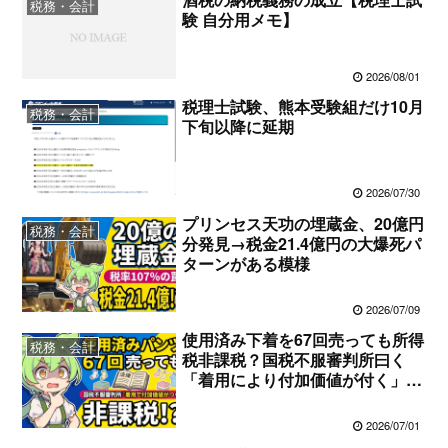
税務・会計
験 自分用メモ】
2026/08/01
税理士試験、熊本受験組だけ10月
税務・会計
下旬以降に延期
2026/07/30
プリンセス天功の埋蔵金、20億円
税務・会計
分発見→税金21.4億円の大爆死パ
ターンがある模様
2026/07/09
使用済み下着を67回売っても所得
税務・会計
税非課税？国税不服審判所曰く
「着用により付加価値が付く」そ
うです
2026/07/01