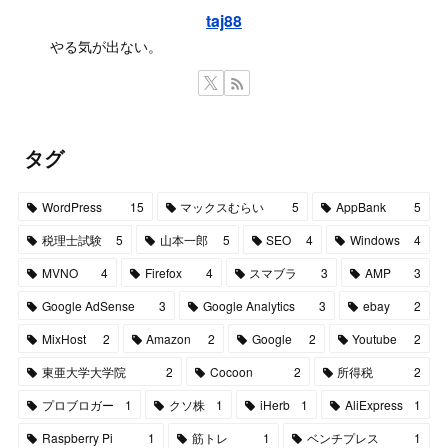
taj88
やる気が出ない。
タグ
WordPress
15
マックスむらい
5
AppBank
5
税理士試験
5
山本一郎
5
SEO
4
Windows
4
MVNO
4
Firefox
4
スマブラ
3
AMP
3
Google AdSense
3
Google Analytics
3
ebay
2
MixHost
2
Amazon
2
Google
2
Youtube
2
東亜大学大学院
2
Cocoon
2
所得税
2
プロブロガー
1
クソ株
1
iHerb
1
AliExpress
1
Raspberry Pi
1
筋トレ
1
ベンチプレス
1