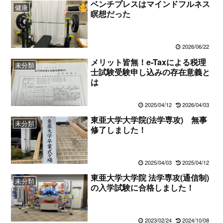
ベンチプレスはマインドフルネス
健康
瞑想だった
2026/06/22
メリット皆無！e-Taxによる税理
未分類
士試験受験申し込みの存在意義と
は
2025/04/12
2026/04/03
東亜大学大学院(法学専攻) 無事
未分類
修了しました！
2025/04/03
2025/04/12
東亜大学大学院 法学専攻(通信制)
未分類
の入学試験に合格しました！
2023/02/24
2024/10/08