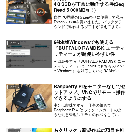
4.0 SSDが正常に動作する件(Seq
Read 5,000MB/s！)
自作PC界隈のRyzen祭りに便乗して私も
Ryzen5 3600を買いました。バックグラ
ウンドで動作するソフトが増えてきて
Core i5 3570Kには限界を感じていたた
め、ちょうどいいタイミングでした。
CPUの性能についてはネット各所でベ...
64bit版Windowsでも使える
パソコン
『BUFFALO RAMDISK ユーティ
リティー』が超使いやすい件
今回紹介する『BUFFALO RAMDISK ユー
ティリティー』は、32bitはもちろん64bit
のWindowsにも対応しているRAMディス
クソフトです。私も実際に使ってみまし
たが、あまりの簡単さ・便利さに驚きま
した。おすすめです。
Raspberry Piをモニターなしでセ
パソコン
ットアップ、VNCでリモート操作
できるようにする
半分は趣味ですが、仕事の都合で
Raspberry Piを使ってタイムカードのよ
うな勤怠管理システムの作成をしていま
す（上の画像）。カードリーダーを使う
前提で作り始めたのはいいけれど、カメ
ラを付けて顔認識するようにしたほうが
右クリック→新規作成の項目を削
パソコン