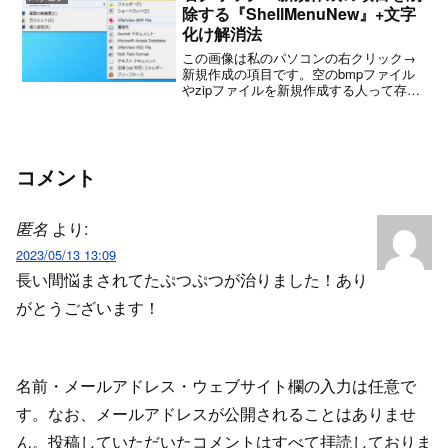
いいような気がして...
除する『ShellMenuNew』+文字
化け解消法
この画像は私のパソコンの右クリック→
新規作成の項目です。空のbmpファイル
やzipファイルを新規作成する人って存在
するんですかね？本当に謎。このように
新規作成の項目っていらないモノが多す
ぎますよね。『ShellMenuNew』というソ
フトを...
コメント
匿名
より:
2023/05/13 13:09
長い間悩まされてたぷつぷつが治りました！あり
がとうございます！
名前・メールアドレス・ウェブサイト欄の入力は任意で
す。なお、メールアドレスが公開されることはありませ
ん。投稿していただいたコメントはすべて拝読しておりま