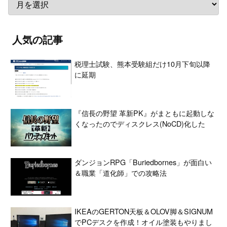
人気の記事
税理士試験、熊本受験組だけ10月下旬以降
に延期
『信長の野望 革新PK』がまともに起動しな
くなったのでディスクレス(NoCD)化した
ダンジョンRPG「Buriedbornes」が面白い
＆職業「道化師」での攻略法
IKEAのGERTON天板＆OLOV脚＆SIGNUM
でPCデスクを作成！オイル塗装もやりまし