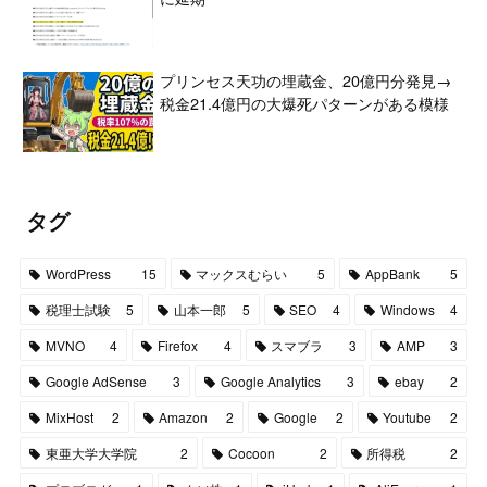
プリンセス天功の埋蔵金、20億円分発見→
税金21.4億円の大爆死パターンがある模様
タグ
WordPress
15
マックスむらい
5
AppBank
5
税理士試験
5
山本一郎
5
SEO
4
Windows
4
MVNO
4
Firefox
4
スマブラ
3
AMP
3
Google AdSense
3
Google Analytics
3
ebay
2
MixHost
2
Amazon
2
Google
2
Youtube
2
東亜大学大学院
2
Cocoon
2
所得税
2