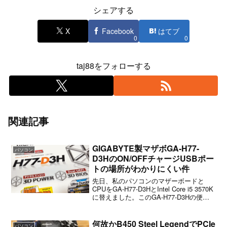
シェアする
X
Facebook
はてブ
0
0
taj88をフォローする
関連記事
GIGABYTE製マザボGA-H77-
パソコン
D3HのON/OFFチャージUSBポー
トの場所がわかりにくい件
先日、私のパソコンのマザーボードと
CPUをGA-H77-D3HとIntel Core i5 3570K
に替えました。このGA-H77-D3Hの便利
機能の一つに『On/Offチャージ』があり
ます。On/Off チャージをサポート基板上
の赤いU...
何故かB450 Steel LegendでPCIe
パソコン