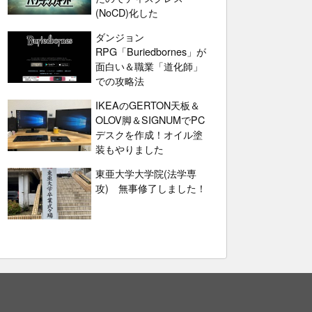
(NoCD)化した
ダンジョン
RPG「Buriedbornes」が
面白い＆職業「道化師」
での攻略法
IKEAのGERTON天板＆
OLOV脚＆SIGNUMでPC
デスクを作成！オイル塗
装もやりました
東亜大学大学院(法学専
攻) 無事修了しました！