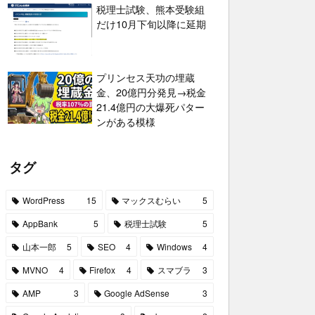
税理士試験、熊本受験組
だけ10月下旬以降に延期
プリンセス天功の埋蔵
金、20億円分発見→税金
21.4億円の大爆死パター
ンがある模様
タグ
WordPress
15
マックスむらい
5
AppBank
5
税理士試験
5
山本一郎
5
SEO
4
Windows
4
MVNO
4
Firefox
4
スマブラ
3
AMP
3
Google AdSense
3