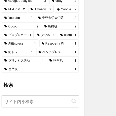
Google Analytics
3
ebay
2
MixHost
2
Amazon
2
Google
2
Youtube
2
東亜大学大学院
2
Cocoon
2
所得税
2
プロブロガー
1
クソ株
1
iHerb
1
AliExpress
1
Raspberry Pi
1
筋トレ
1
ベンチプレス
1
プリンセス天功
1
贈与税
1
住民税
1
検索