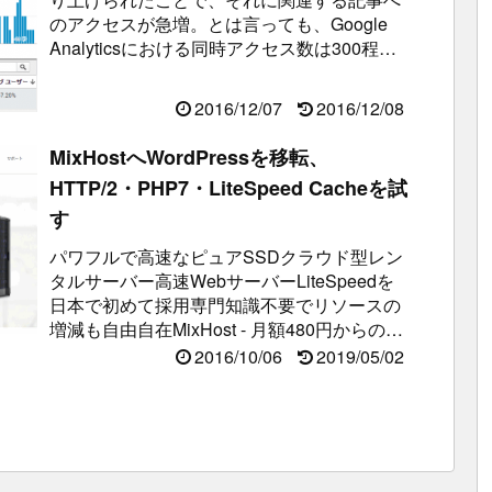
のアクセスが急増。とは言っても、Google
Analyticsにおける同時アクセス数は300程度
でしたので、大した...
2016/12/07
2016/12/08
MixHostへWordPressを移転、
HTTP/2・PHP7・LiteSpeed Cacheを試
す
パワフルで高速なピュアSSDクラウド型レン
タルサーバー高速WebサーバーLiteSpeedを
日本で初めて採用専門知識不要でリソースの
増減も自由自在MixHost - 月額480円からの高
速LiteSp...
2016/10/06
2019/05/02