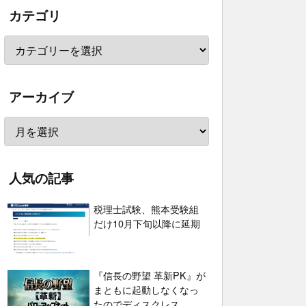
カテゴリ
アーカイブ
人気の記事
税理士試験、熊本受験組
だけ10月下旬以降に延期
『信長の野望 革新PK』が
まともに起動しなくなっ
たのでディスクレス