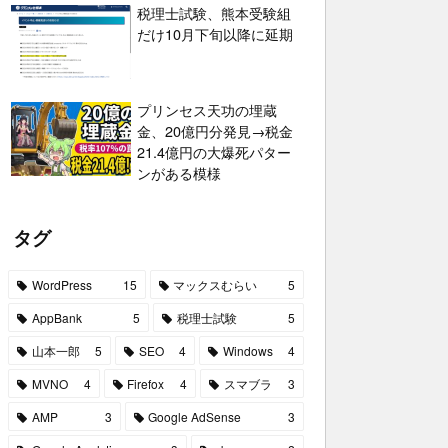
税理士試験、熊本受験組
だけ10月下旬以降に延期
プリンセス天功の埋蔵
金、20億円分発見→税金
21.4億円の大爆死パター
ンがある模様
タグ
WordPress
15
マックスむらい
5
AppBank
5
税理士試験
5
山本一郎
5
SEO
4
Windows
4
MVNO
4
Firefox
4
スマブラ
3
AMP
3
Google AdSense
3