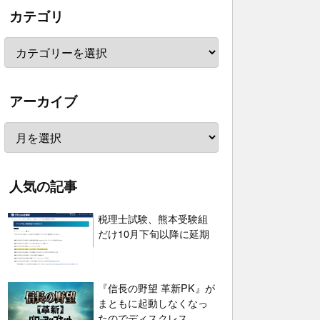
カテゴリ
アーカイブ
人気の記事
税理士試験、熊本受験組
だけ10月下旬以降に延期
『信長の野望 革新PK』が
まともに起動しなくなっ
たのでディスクレス