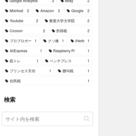
Google Analytics
3
ebay
2
MixHost
2
Amazon
2
Google
2
Youtube
2
東亜大学大学院
2
Cocoon
2
所得税
2
プロブロガー
1
クソ株
1
iHerb
1
AliExpress
1
Raspberry Pi
1
筋トレ
1
ベンチプレス
1
プリンセス天功
1
贈与税
1
住民税
1
検索