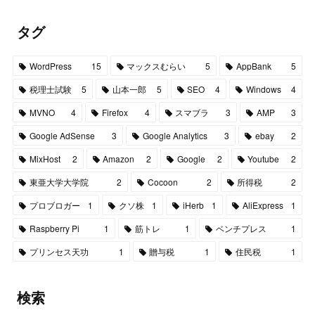
タグ
WordPress
15
マックスむらい
5
AppBank
5
税理士試験
5
山本一郎
5
SEO
4
Windows
4
MVNO
4
Firefox
4
スマブラ
3
AMP
3
Google AdSense
3
Google Analytics
3
ebay
2
MixHost
2
Amazon
2
Google
2
Youtube
2
東亜大学大学院
2
Cocoon
2
所得税
2
プロブロガー
1
クソ株
1
iHerb
1
AliExpress
1
Raspberry Pi
1
筋トレ
1
ベンチプレス
1
プリンセス天功
1
贈与税
1
住民税
1
検索