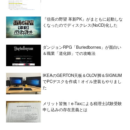
『信長の野望 革新PK』がまともに起動しな
くなったのでディスクレス(NoCD)化した
ダンジョンRPG「Buriedbornes」が面白い
＆職業「道化師」での攻略法
IKEAのGERTON天板＆OLOV脚＆SIGNUM
でPCデスクを作成！オイル塗装もやりまし
た
メリット皆無！e-Taxによる税理士試験受験
申し込みの存在意義とは