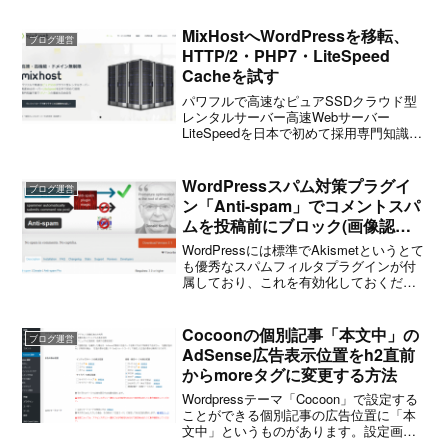
みました。すると、まさかのアップグレ
ード失敗！そして以下のようなメッセー
MixHostへWordPressを移転、
ブログ運営
ジが表示さ...
HTTP/2・PHP7・LiteSpeed
Cacheを試す
パワフルで高速なピュアSSDクラウド型
レンタルサーバー高速Webサーバー
LiteSpeedを日本で初めて採用専門知識不
要でリソースの増減も自由自在MixHost -
月額480円からの高速LiteSpeed採用クラ
ウドレンタルサーバーMix...
WordPressスパム対策プラグイ
ブログ運営
ン「Anti-spam」でコメントスパ
ムを投稿前にブロック(画像認証
不要)
WordPressには標準でAkismetというとて
も優秀なスパムフィルタプラグインが付
属しており、これを有効化しておくだけ
で目障りなスパムコメントが表に出てく
ることはまずありません。しかし、
Akismetはあくまで投稿されたコメントの
Cocoonの個別記事「本文中」の
ブログ運営
内容...
AdSense広告表示位置をh2直前
からmoreタグに変更する方法
Wordpressテーマ「Cocoon」で設定する
ことができる個別記事の広告位置に「本
文中」というものがあります。設定画面
に特段の説明がないため分かりづらいの