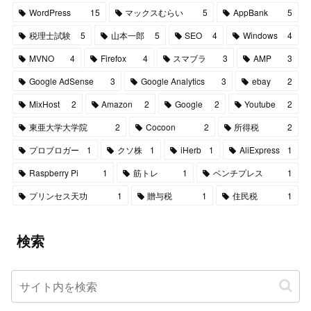
WordPress
15
マックスむらい
5
AppBank
5
税理士試験
5
山本一郎
5
SEO
4
Windows
4
MVNO
4
Firefox
4
スマブラ
3
AMP
3
Google AdSense
3
Google Analytics
3
ebay
2
MixHost
2
Amazon
2
Google
2
Youtube
2
東亜大学大学院
2
Cocoon
2
所得税
2
プロブロガー
1
クソ株
1
iHerb
1
AliExpress
1
Raspberry Pi
1
筋トレ
1
ベンチプレス
1
プリンセス天功
1
贈与税
1
住民税
1
検索