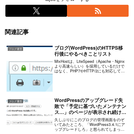
関連記事
ブログ(WordPress)のHTTPS移
ブログ運営
行後にやるべきことリスト
MixHostは、LiteSpeed（Apache・Nginx
より高速らしい）を採用しているだけで
はなく、PHP7やHTTP/2にも対応してい
る先進的なレンタルサーバー。先日この
サービスの存在を知りました。ちょうど
ブログのHTTPS移行を考...
WordPressのアップグレード失
ブログ運営
敗で「予定に基づいたメンテナン
ス…」のページが表示され続ける
場合の対処法
久しぶりにこのブログの管理画面をのぞ
いてみたところ、「WordPress3.4.1にア
ップグレードしろ」と怒られてしまった
ので、素直にアップグレードを実行して