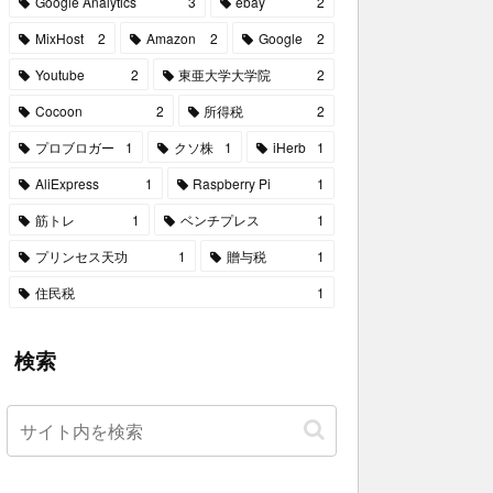
Google Analytics
3
ebay
2
MixHost
2
Amazon
2
Google
2
Youtube
2
東亜大学大学院
2
Cocoon
2
所得税
2
プロブロガー
1
クソ株
1
iHerb
1
AliExpress
1
Raspberry Pi
1
筋トレ
1
ベンチプレス
1
プリンセス天功
1
贈与税
1
住民税
1
検索