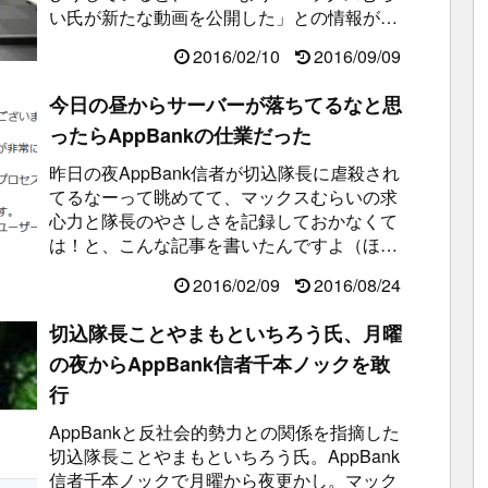
い氏が新たな動画を公開した」との情報が入
ってきました。タイミングが良いと...
2016/02/10
2016/09/09
今日の昼からサーバーが落ちてるなと思
ったらAppBankの仕業だった
昨日の夜AppBank信者が切込隊長に虐殺され
てるなーって眺めてて、マックスむらいの求
心力と隊長のやさしさを記録しておかなくて
は！と、こんな記事を書いたんですよ（ほぼ
書いてないけど）。切込隊長ことやま...
2016/02/09
2016/08/24
切込隊長ことやまもといちろう氏、月曜
の夜からAppBank信者千本ノックを敢
行
AppBankと反社会的勢力との関係を指摘した
切込隊長ことやまもといちろう氏。AppBank
信者千本ノックで月曜から夜更かし。マック