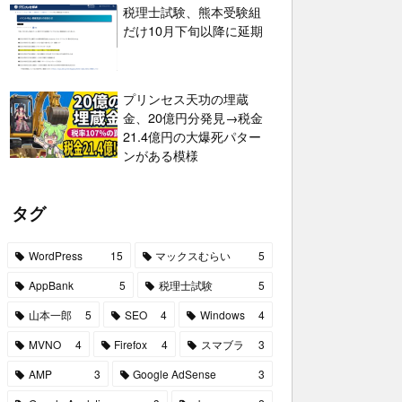
税理士試験、熊本受験組
だけ10月下旬以降に延期
プリンセス天功の埋蔵
金、20億円分発見→税金
21.4億円の大爆死パター
ンがある模様
タグ
WordPress
15
マックスむらい
5
AppBank
5
税理士試験
5
山本一郎
5
SEO
4
Windows
4
MVNO
4
Firefox
4
スマブラ
3
AMP
3
Google AdSense
3