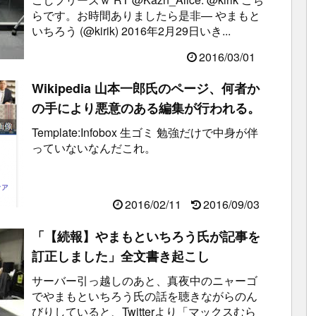
らです。お時間ありましたら是非— やまもと
いちろう (@kirik) 2016年2月29日いき...
2016/03/01
Wikipedia 山本一郎氏のページ、何者か
の手により悪意のある編集が行われる。
Template:Infobox 生ゴミ 勉強だけで中身が伴
っていないなんだこれ。
2016/02/11
2016/09/03
「【続報】やまもといちろう氏が記事を
訂正しました」全文書き起こし
サーバー引っ越しのあと、真夜中のニャーゴ
でやまもといちろう氏の話を聴きながらのん
びりしていると、Twitterより「マックスむら