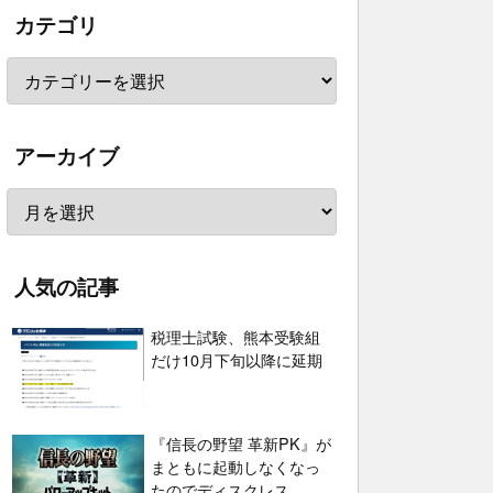
カテゴリ
アーカイブ
人気の記事
税理士試験、熊本受験組
だけ10月下旬以降に延期
『信長の野望 革新PK』が
まともに起動しなくなっ
たのでディスクレス