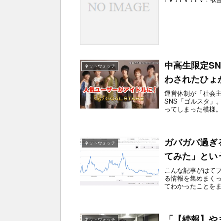
中高生限定S
ネットウォッチ
わされたひょ
運営体制が「社会
SNS「ゴルスタ」
ってしまった模様。
5日のリリースで...
ガバガバ過ぎ
ネットウォッチ
てみた」とい
こんな記事がはて
る情報を集めまく
てわかったことをま
益報告から平均値..
「【続報】や
ネットウォッチ