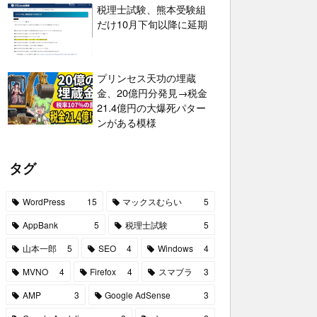
税理士試験、熊本受験組
だけ10月下旬以降に延期
プリンセス天功の埋蔵
金、20億円分発見→税金
21.4億円の大爆死パター
ンがある模様
タグ
WordPress
15
マックスむらい
5
AppBank
5
税理士試験
5
山本一郎
5
SEO
4
Windows
4
MVNO
4
Firefox
4
スマブラ
3
AMP
3
Google AdSense
3