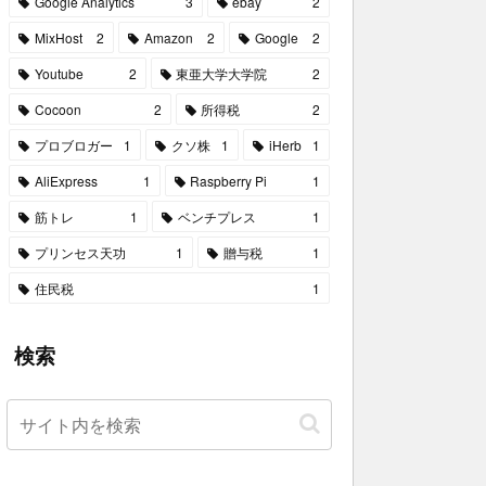
Google Analytics
3
ebay
2
MixHost
2
Amazon
2
Google
2
Youtube
2
東亜大学大学院
2
Cocoon
2
所得税
2
プロブロガー
1
クソ株
1
iHerb
1
AliExpress
1
Raspberry Pi
1
筋トレ
1
ベンチプレス
1
プリンセス天功
1
贈与税
1
住民税
1
検索