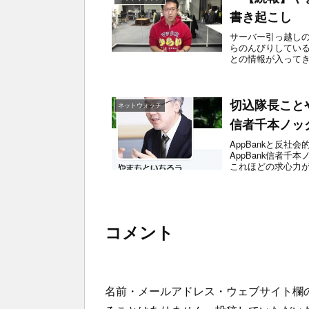
書き起こし
サーバー引っ越し
らのんびりしている
との情報が入って
の縁でしょ...
切込隊長ことや
ネットウォッチ
信者千本ノッ
AppBankと反
AppBank信者
これほどの求心力
知れない...
コメント
名前・メールアドレス・ウェブサイト欄