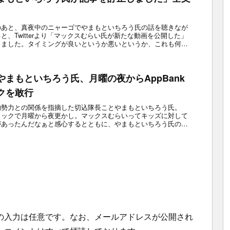
のあと、真夜中のニャーゴでやまもといちろう氏の話を聴きなが
と、Twitterより「マックスむらい氏が新たな動画を公開した」
きました。タイミングが良いというか悪いというか、これも何か
まもといちろう氏、月曜の夜からAppBank
クを敢行
社会的勢力との関係を指摘した切込隊長ことやまもといちろう氏。
千本ノックで月曜から夜更かし。マックスむらいってキッズに対して
があったんだなぁと感心するとともに、やまもといちろう氏の底
の入力は任意です。なお、メールアドレスが公開され