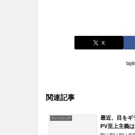
X
ta
関連記事
最近、目をギ
ネットウォッチ
PV至上主義
PV！PV！PV！