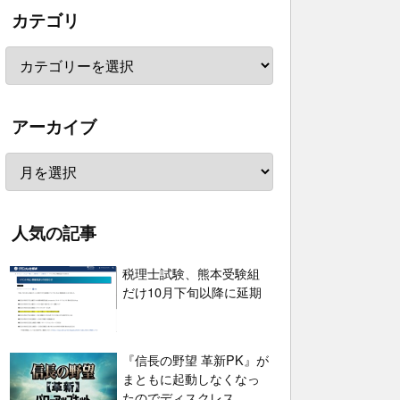
カテゴリ
アーカイブ
人気の記事
税理士試験、熊本受験組
だけ10月下旬以降に延期
『信長の野望 革新PK』が
まともに起動しなくなっ
たのでディスクレス