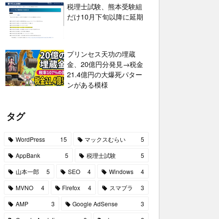
税理士試験、熊本受験組
だけ10月下旬以降に延期
プリンセス天功の埋蔵
金、20億円分発見→税金
21.4億円の大爆死パター
ンがある模様
タグ
WordPress
15
マックスむらい
5
AppBank
5
税理士試験
5
山本一郎
5
SEO
4
Windows
4
MVNO
4
Firefox
4
スマブラ
3
AMP
3
Google AdSense
3