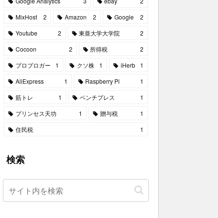
Google Analytics
3
ebay
2
MixHost
2
Amazon
2
Google
2
Youtube
2
東亜大学大学院
2
Cocoon
2
所得税
2
プロブロガー
1
クソ株
1
iHerb
1
AliExpress
1
Raspberry Pi
1
筋トレ
1
ベンチプレス
1
プリンセス天功
1
贈与税
1
住民税
1
検索