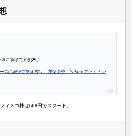
想
一気に陽線で突き抜け
に陽線で突き抜け – 株価予想 – Yahoo!ファイナン
のフィスコ株は556円でスタート。