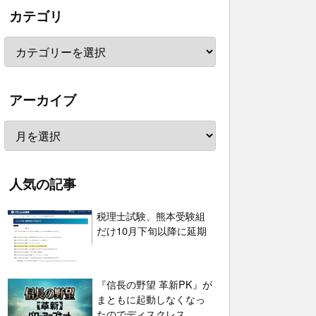
カテゴリ
アーカイブ
人気の記事
税理士試験、熊本受験組
だけ10月下旬以降に延期
『信長の野望 革新PK』が
まともに起動しなくなっ
たのでディスクレス