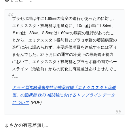
プラセボ群は年に1.69㎟の病変の進行があったのに対し、
エミクススタト投与群は用量別に、10mgは年に1.84㎟、
５mgは1.83㎟、2.5mgは1.69㎟の病変の進行があったこ
とから、エミクススタト投与群とプラセボ群の萎縮病変の
進行に差は認められず、主要評価項目を達成するには至り
ませんでした。24ヶ月目の通常の冷光下の最高矯正視力
において、エミクススタト投与群とプラセボ群の間でベー
スライン（治験前）からの変化に有意差はありませんでし
た。
ドライ型加齢黄斑変性治療薬候補「エミクススタト塩酸
塩」の臨床第 2b/3 相試験におけるトップラインデータ
について
(PDF)
まさかの有意差無し。