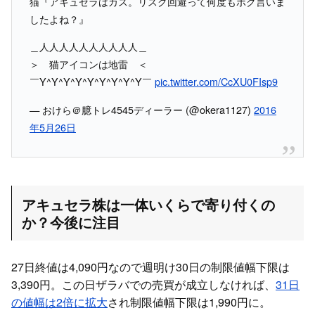
猫『アキュセラはカス。リスク回避って何度もボク言いま
したよね？』
＿人人人人人人人人人人＿
＞ 猫アイコンは地雷 ＜
￣Y^Y^Y^Y^Y^Y^Y^Y^Y￣
pic.twitter.com/CcXU0FIsp9
— おけら＠臆トレ4545ディーラー (@okera1127)
2016
年5月26日
アキュセラ株は一体いくらで寄り付くの
か？今後に注目
27日終値は4,090円なので週明け30日の制限値幅下限は
3,390円。この日ザラバでの売買が成立しなければ、
31日
の値幅は2倍に拡大
され制限値幅下限は1,990円に。