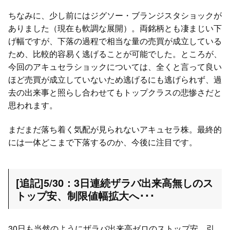
ちなみに、少し前にはジグソー・ブランジスタショックが
ありました（現在も軟調な展開）。両銘柄とも凄まじい下
げ幅ですが、下落の過程で相当な量の売買が成立している
ため、比較的容易く逃げることが可能でした。ところが、
今回のアキュセラショックについては、全くと言って良い
ほど売買が成立していないため逃げるにも逃げられず、過
去の出来事と照らし合わせてもトップクラスの悲惨さだと
思われます。
まだまだ落ち着く気配が見られないアキュセラ株。最終的
には一体どこまで下落するのか、今後に注目です。
[追記]5/30：3日連続ザラバ出来高無しのス
トップ安、制限値幅拡大へ･･･
30日も当然のようにザラバ出来高ゼロのストップ安。引