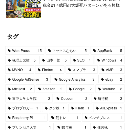
税金21.4億円の大爆死パターンがある模様
タグ
WordPress
15
マックスむらい
5
AppBank
5
税理士試験
5
山本一郎
5
SEO
4
Windows
4
MVNO
4
Firefox
4
スマブラ
3
AMP
3
Google AdSense
3
Google Analytics
3
ebay
2
MixHost
2
Amazon
2
Google
2
Youtube
2
東亜大学大学院
2
Cocoon
2
所得税
2
プロブロガー
1
クソ株
1
iHerb
1
AliExpress
1
Raspberry Pi
1
筋トレ
1
ベンチプレス
1
プリンセス天功
1
贈与税
1
住民税
1