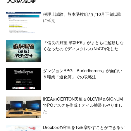
税理士試験、熊本受験組だけ10月下旬以降
に延期
『信長の野望 革新PK』がまともに起動しな
くなったのでディスクレス(NoCD)化した
ダンジョンRPG「Buriedbornes」が面白い
＆職業「道化師」での攻略法
IKEAのGERTON天板＆OLOV脚＆SIGNUM
でPCデスクを作成！オイル塗装もやりまし
た
Dropboxの容量を1GB増やすことができるゲ