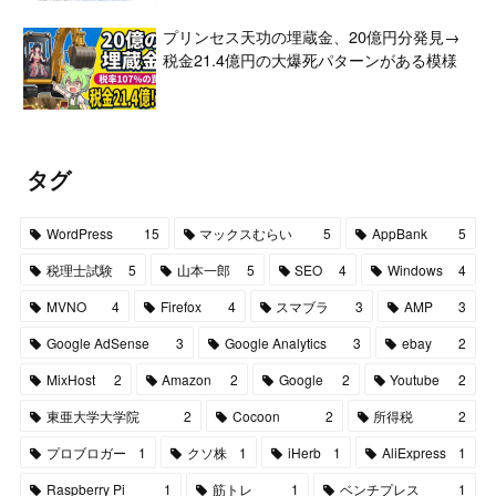
プリンセス天功の埋蔵金、20億円分発見→
税金21.4億円の大爆死パターンがある模様
タグ
WordPress
15
マックスむらい
5
AppBank
5
税理士試験
5
山本一郎
5
SEO
4
Windows
4
MVNO
4
Firefox
4
スマブラ
3
AMP
3
Google AdSense
3
Google Analytics
3
ebay
2
MixHost
2
Amazon
2
Google
2
Youtube
2
東亜大学大学院
2
Cocoon
2
所得税
2
プロブロガー
1
クソ株
1
iHerb
1
AliExpress
1
Raspberry Pi
1
筋トレ
1
ベンチプレス
1