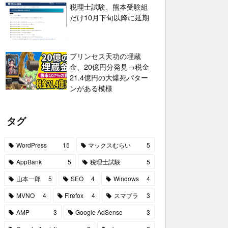
税理士試験、熊本受験組
だけ10月下旬以降に延期
プリンセス天功の埋蔵
金、20億円分発見→税金
21.4億円の大爆死パター
ンがある模様
タグ
WordPress
15
マックスむらい
5
AppBank
5
税理士試験
5
山本一郎
5
SEO
4
Windows
4
MVNO
4
Firefox
4
スマブラ
3
AMP
3
Google AdSense
3