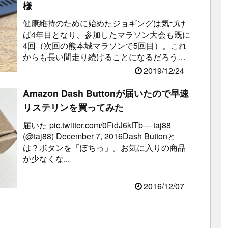
様
健康維持のために始めたジョギングは気づけ
ば4年目となり、参加したマラソン大会も既に
4回（次回の熊本城マラソンで5回目）。これ
からも長い間走り続けることになるだろうと
思ったので、GARMINのForeA...
2019/12/24
Amazon Dash Buttonが届いたので早速
リステリンを買ってみた
届いた pic.twitter.com/0FidJ6kfTb— taj88
(@taj88) December 7, 2016Dash Buttonと
は？ボタンを「ぽちっ」。お気に入りの商品
が少なくな...
2016/12/07