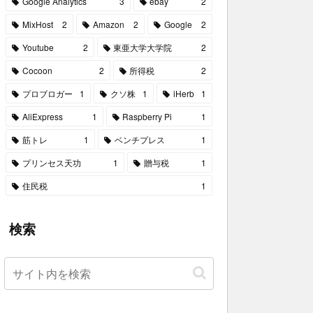
Google Analytics
3
ebay
2
MixHost
2
Amazon
2
Google
2
Youtube
2
東亜大学大学院
2
Cocoon
2
所得税
2
プロブロガー
1
クソ株
1
iHerb
1
AliExpress
1
Raspberry Pi
1
筋トレ
1
ベンチプレス
1
プリンセス天功
1
贈与税
1
住民税
1
検索