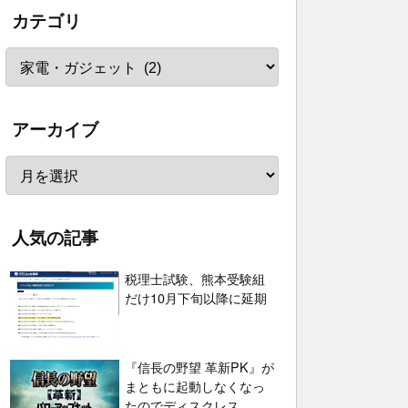
カテゴリ
アーカイブ
人気の記事
税理士試験、熊本受験組
だけ10月下旬以降に延期
『信長の野望 革新PK』が
まともに起動しなくなっ
たのでディスクレス