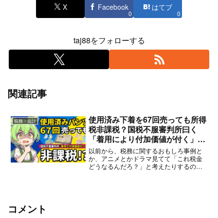
X
Facebook
はてブ
0
0
taj88をフォローする
関連記事
使用済み下着を67回売っても所得
税務・会計
税非課税？国税不服審判所曰く
「着用により付加価値が付く」そ
うです
以前から、税務に関するおもしろ事例と
か、アニメとかドラマ見てて「これ税金
どうなるんだろ？」と考えたりするのが
好きでした。無駄な遊びのようにも見え
るけど、案外勉強になったりもするの
で、これを何らかの形で残したいなと
常々考えていました。そんな理...
コメント