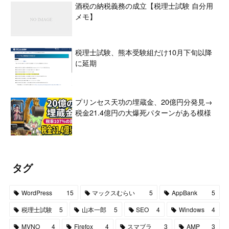
酒税の納税義務の成立【税理士試験 自分用
メモ】
税理士試験、熊本受験組だけ10月下旬以降
に延期
プリンセス天功の埋蔵金、20億円分発見→
税金21.4億円の大爆死パターンがある模様
タグ
WordPress
15
マックスむらい
5
AppBank
5
税理士試験
5
山本一郎
5
SEO
4
Windows
4
MVNO
4
Firefox
4
スマブラ
3
AMP
3