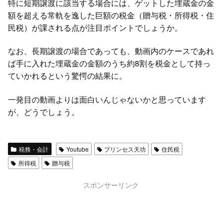
特に短期譲渡に該当する場合には、ゲットした埋蔵金の金
額を超える常軌を逸した巨額の税金（贈与税・所得税・住
民税）が課される点が注目ポイントでしょうか。
なお、長期譲渡の場合であっても、動画内のケースであれ
ば手に入れた埋蔵金の金額のうち約8割を税金として持っ
ていかれるという驚愕の結果に。
一発目の動画よりは面白いんじゃないかと思っています
が、どうでしょう。
税務・会計
Youtube
プリンセス天功
住民税
所得税
贈与税
スポンサーリンク